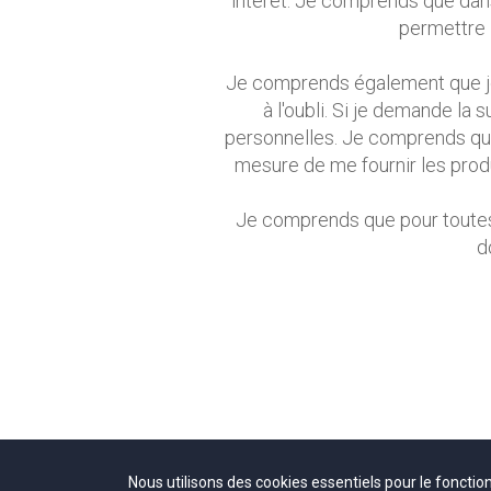
intérêt. Je comprends que dans 
permettre 
Je comprends également que je
à l'oubli. Si je demande la
personnelles. Je comprends que
mesure de me fournir les produ
Je comprends que pour toutes
d
Nous utilisons des cookies essentiels pour le fonctio