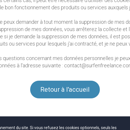
certains cas, il peut être nécessaire d'utiliser des cookie
le bon fonctionnement des produits ou services auxquels j
 peux demander à tout moment la suppression de mes donn
 suppression de mes données, vous arrêterez la collecte et 
 si je demande la suppression de mes données, il est pos
its ou services pour lesquels j'ai contracté, et je ne peux 
 questions concernant mes données personnelles je peux
onnées à l'adresse suivante : contact@surfenfreelance.co
Retour à l'accueil
nnement du site. Si vous refusez les cookies optionnels, seuls les