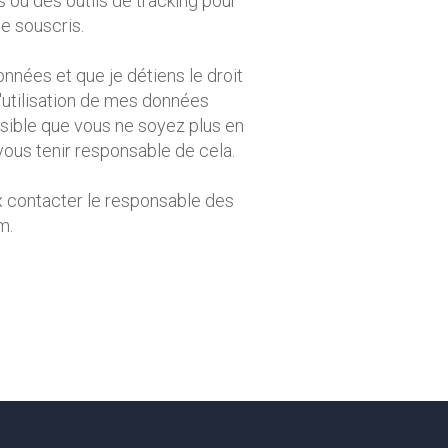
s ou des outils de tracking pour
e souscris.
ées et que je détiens le droit
l'utilisation de mes données
sible que vous ne soyez plus en
vous tenir responsable de cela.
 contacter le responsable des
m.